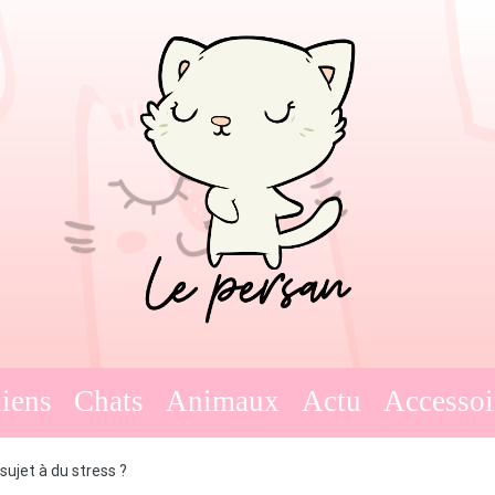
Lepersan
Des chatons tout mignons
iens
Chats
Animaux
Actu
Accessoi
ujet à du stress ?